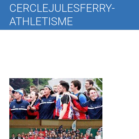
CERCLEJULESFERRY-
ATHLETISME