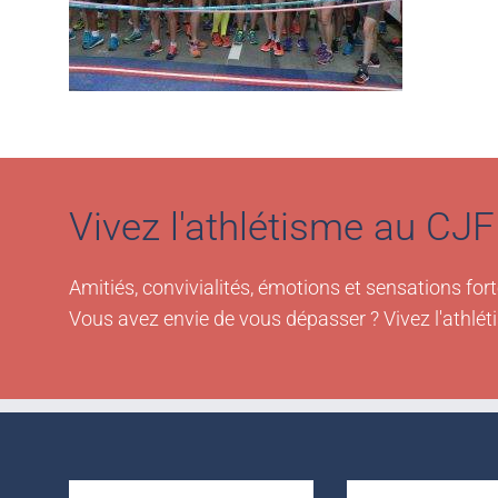
Vivez l'athlétisme au CJF 
Amitiés, convivialités, émotions et sensations fort
Vous avez envie de vous dépasser ? Vivez l'athlét