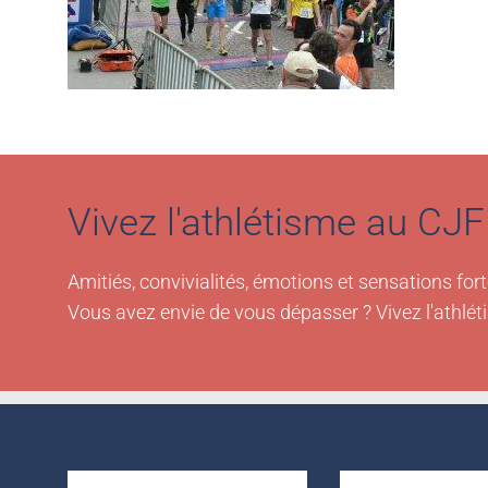
Vivez l'athlétisme au CJF 
Amitiés, convivialités, émotions et sensations fort
Vous avez envie de vous dépasser ? Vivez l'athlét