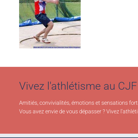
Vivez l'athlétisme au CJF 
Amitiés, convivialités, émotions et sensations fort
Vous avez envie de vous dépasser ? Vivez l'athlét