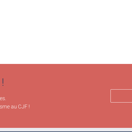
!
es.
isme au CJF !