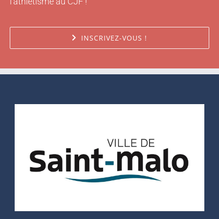
l'athlétisme au CJF !
INSCRIVEZ-VOUS !