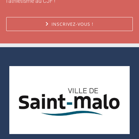
l'athlétisme au CJF !
INSCRIVEZ-VOUS !