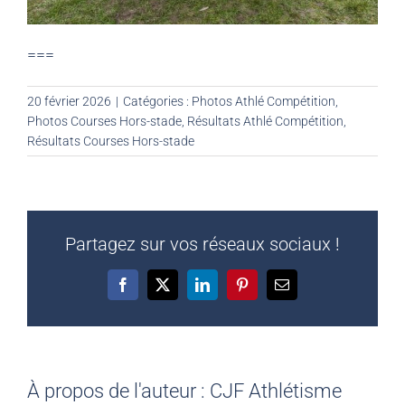
===
20 février 2026
|
Catégories :
Photos Athlé Compétition
,
Photos Courses Hors-stade
,
Résultats Athlé Compétition
,
Résultats Courses Hors-stade
Partagez sur vos réseaux sociaux !
Facebook
X
LinkedIn
Pinterest
Email
À propos de l'auteur :
CJF Athlétisme