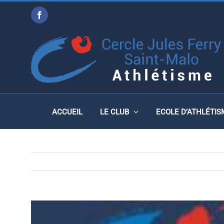
Passer
Facebook
au
1ÈRE MANCHE CHALLEN
contenu
(29) LE 21 NOVEMBRE
ACCUEIL
LE CLUB
ECOLE D’ATHLÉTIS