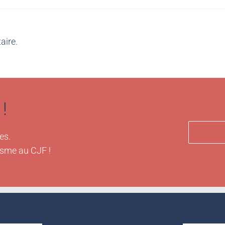
aire.
!
es.
isme au CJF !