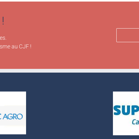
!
es.
isme au CJF !