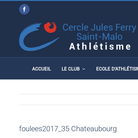
Passer
Facebook
au
FOULEES2017_35 CHA
contenu
ACCUEIL
LE CLUB
ECOLE D’ATHLÉTIS
foulees2017_35 Chateaubourg