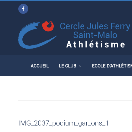
Passer
Facebook
au
IMG_2037_PODIUM_GAR
contenu
ACCUEIL
LE CLUB
ECOLE D’ATHLÉTIS
IMG_2037_podium_gar_ons_1