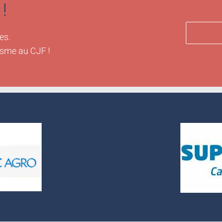
!
es.
isme au CJF !