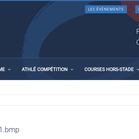
LES ÉVÈNEMENTS
27052018 113041.BMP
ME
ATHLÉ COMPÉTITION
COURSES HORS-STADE
41.bmp