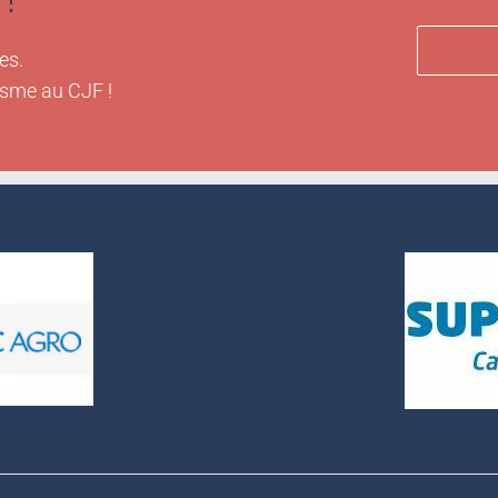
es.
isme au CJF !