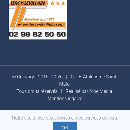
© Copyright 2016 -
2026 |
C.J.F. Athlétisme Saint-
Malo
Tous droits réservés | Réalisé par
Aloe Media
|
Mentions légales
Notre site utilise des cookies et des services de tiers.
Facebook
OK