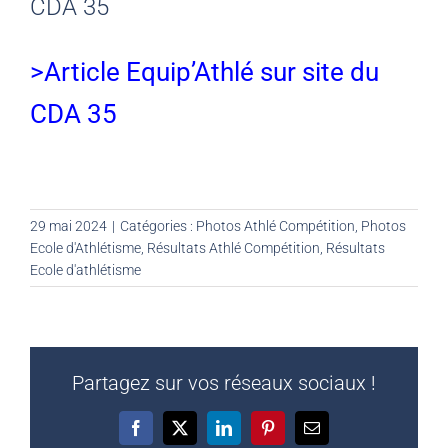
CDA 35
>Article Equip’Athlé sur site du
CDA 35
29 mai 2024
|
Catégories :
Photos Athlé Compétition
,
Photos
Ecole d'Athlétisme
,
Résultats Athlé Compétition
,
Résultats
Ecole d'athlétisme
Partagez sur vos réseaux sociaux !
Facebook
X
LinkedIn
Pinterest
Email