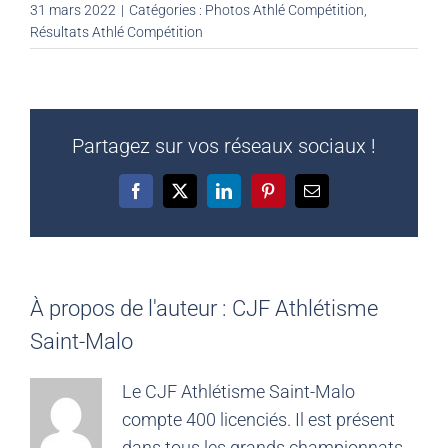
31 mars 2022
|
Catégories :
Photos Athlé Compétition
,
Résultats Athlé Compétition
Partagez sur vos réseaux sociaux !
Facebook
X
LinkedIn
Pinterest
Email
À propos de l'auteur :
CJF Athlétisme
Saint-Malo
Le CJF Athlétisme Saint-Malo
compte 400 licenciés. Il est présent
dans tous les grands championnats