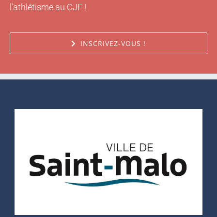
l'athlétisme au CJF !
INSCRIVEZ-VOUS !