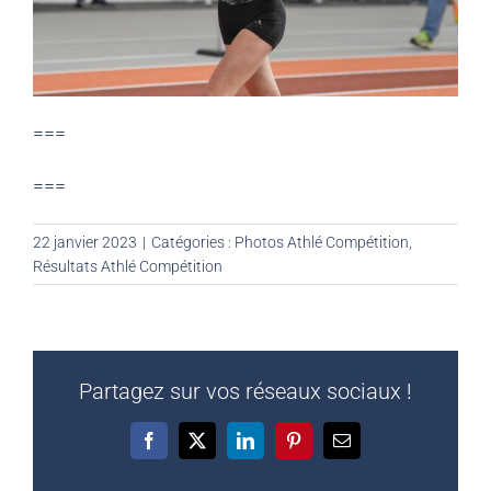
===
===
22 janvier 2023
|
Catégories :
Photos Athlé Compétition
,
Résultats Athlé Compétition
Partagez sur vos réseaux sociaux !
Facebook
X
LinkedIn
Pinterest
Email