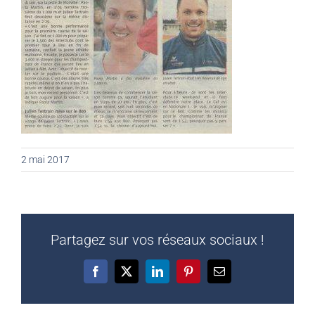
2 mai 2017
Partagez sur vos réseaux sociaux !
Facebook
X
LinkedIn
Pinterest
Email