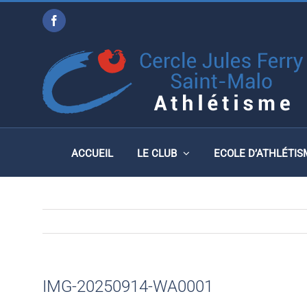
Passer
Facebook
au
IMG-20250914-WA0001
contenu
ACCUEIL
LE CLUB
ECOLE D’ATHLÉTIS
IMG-20250914-WA0001