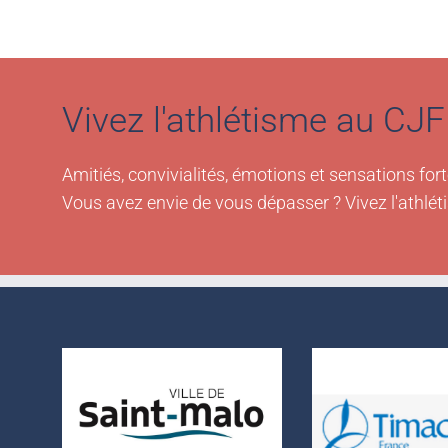
Vivez l'athlétisme au CJF 
Amitiés, convivialités, émotions et sensations fort
Vous avez envie de vous dépasser ? Vivez l'athlét