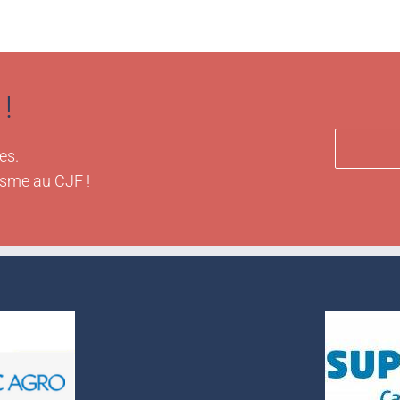
!
es.
isme au CJF !