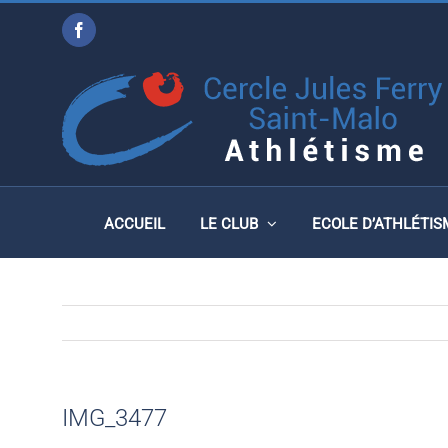
Passer
Facebook
au
IMG_3477
contenu
ACCUEIL
LE CLUB
ECOLE D’ATHLÉTIS
IMG_3477