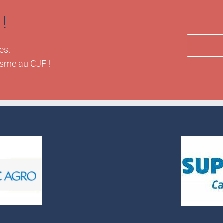
!
es.
isme au CJF !