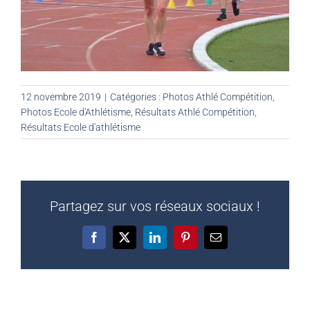
12 novembre 2019
|
Catégories :
Photos Athlé Compétition
,
Photos Ecole d'Athlétisme
,
Résultats Athlé Compétition
,
Résultats Ecole d'athlétisme
Partagez sur vos réseaux sociaux !
Facebook
X
LinkedIn
Pinterest
Email