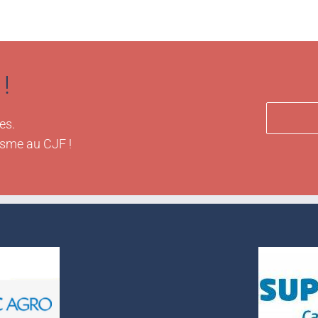
!
es.
isme au CJF !