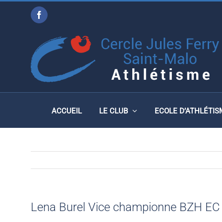
Passer
Facebook
au
LENA BUREL VICE CHA
contenu
2025
ACCUEIL
LE CLUB
ECOLE D’ATHLÉTIS
Lena Burel Vice championne BZH EC