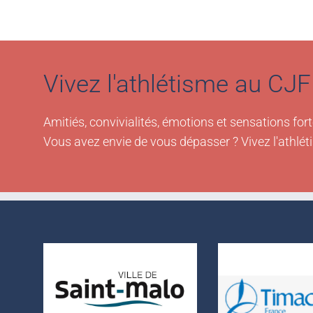
Vivez l'athlétisme au CJF 
Amitiés, convivialités, émotions et sensations fort
Vous avez envie de vous dépasser ? Vivez l'athlét