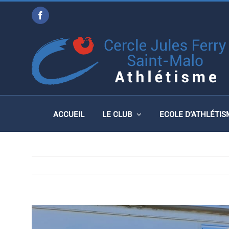
Passer
Facebook
au
CHAMPIONNAT DE FRANC
contenu
19 NOVEMBRE 2023
ACCUEIL
LE CLUB
ECOLE D’ATHLÉTIS