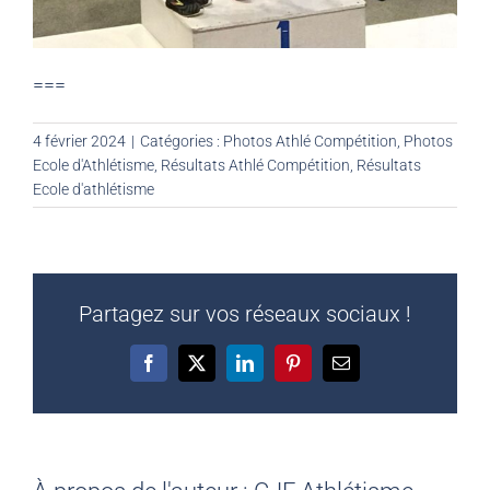
===
4 février 2024
|
Catégories :
Photos Athlé Compétition
,
Photos
Ecole d'Athlétisme
,
Résultats Athlé Compétition
,
Résultats
Ecole d'athlétisme
Partagez sur vos réseaux sociaux !
Facebook
X
LinkedIn
Pinterest
Email