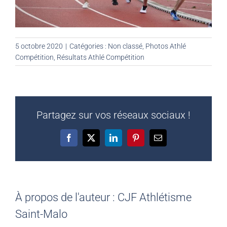
5 octobre 2020
|
Catégories :
Non classé
,
Photos Athlé
Compétition
,
Résultats Athlé Compétition
Partagez sur vos réseaux sociaux !
Facebook
X
LinkedIn
Pinterest
Email
À propos de l'auteur :
CJF Athlétisme
Saint-Malo