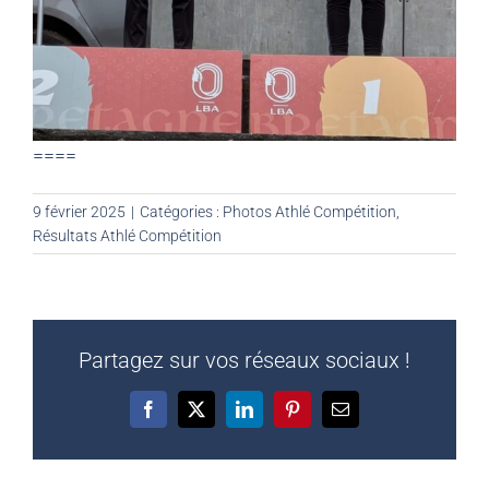
====
9 février 2025
|
Catégories :
Photos Athlé Compétition
,
Résultats Athlé Compétition
Partagez sur vos réseaux sociaux !
Facebook
X
LinkedIn
Pinterest
Email