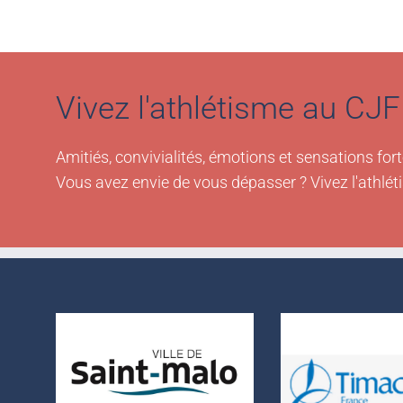
Vivez l'athlétisme au CJF 
Amitiés, convivialités, émotions et sensations fort
Vous avez envie de vous dépasser ? Vivez l'athlét