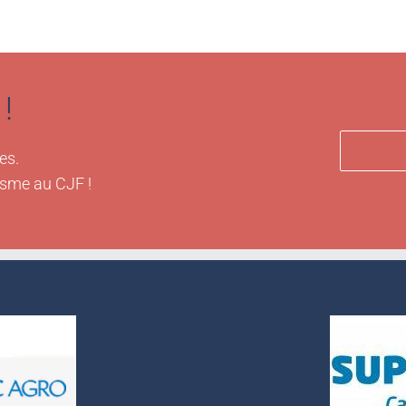
!
es.
isme au CJF !