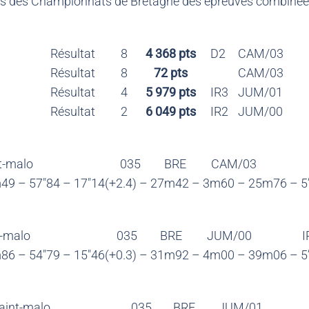
lors des Championnats de Bretagne des épreuves combiné
Résultat
8
4 368 pts
D2
CAM/03
Résultat
8
72 pts
CAM/03
Résultat
4
5 979 pts
IR3
JUM/01
Résultat
2
6 049 pts
IR2
JUM/00
t-malo
035
BRE
CAM/03
49 – 57″84 – 17″14(+2.4) – 27m42 – 3m60 – 25m76 – 5
t-malo
035
BRE
JUM/00
I
86 – 54″79 – 15″46(+0.3) – 31m92 – 4m00 – 39m06 – 5
Saint-malo
035
BRE
JUM/01