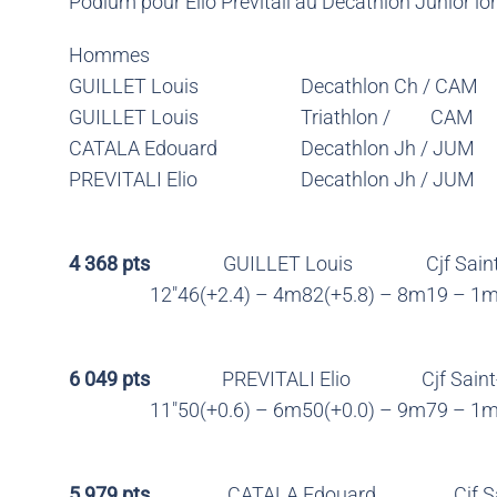
Podium pour Elio Prévitali au Décathlon Junior 
Hommes
GUILLET Louis
Decathlon Ch / CAM
GUILLET Louis
Triathlon / CAM
CATALA Edouard
Decathlon Jh / JUM
PREVITALI Elio
Decathlon Jh / JUM
4 368 pts
GUILLET Louis
Cjf Sain
12″46(+2.4) – 4m82(+5.8) – 8m19 – 1m
6 049 pts
PREVITALI Elio
Cjf Sain
11″50(+0.6) – 6m50(+0.0) – 9m79 – 1m
5 979 pts
CATALA Edouard
Cjf 