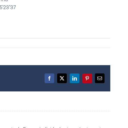
5’23″37
Facebook
X
LinkedIn
Pinterest
Email