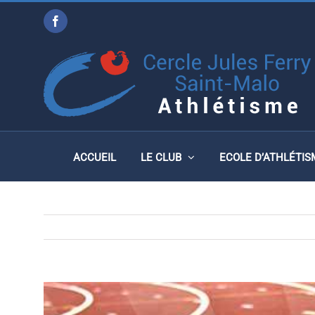
Passer
Facebook
au
CHAMPIONNATS DE BR
contenu
COMBINÉES, PONT L’ABB
ACCUEIL
LE CLUB
ECOLE D’ATHLÉTIS