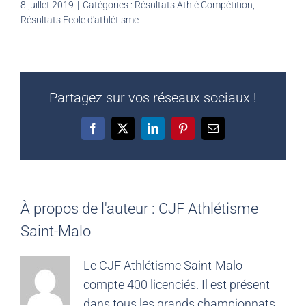
8 juillet 2019
|
Catégories :
Résultats Athlé Compétition
,
Résultats Ecole d'athlétisme
Partagez sur vos réseaux sociaux !
Facebook
X
LinkedIn
Pinterest
Email
À propos de l'auteur :
CJF Athlétisme
Saint-Malo
Le CJF Athlétisme Saint-Malo
compte 400 licenciés. Il est présent
dans tous les grands championnats