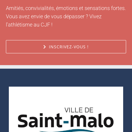
Amitiés, convivialités, émotions et sensations fortes.
Vous avez envie de vous dépasser ? Vivez
l'athlétisme au CJF !
INSCRIVEZ-VOUS !