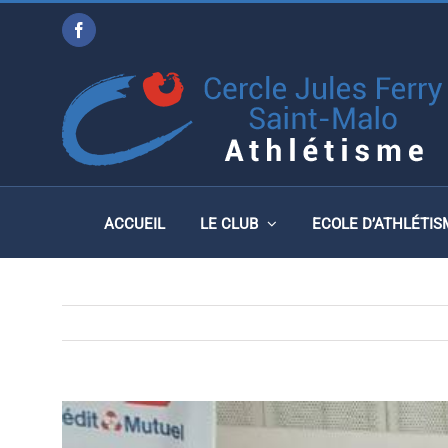
Passer
CHAMPIONNATS DE FRA
Facebook
au
FRANCE MASTERS À NAN
contenu
2020
ACCUEIL
LE CLUB
ECOLE D’ATHLÉTIS