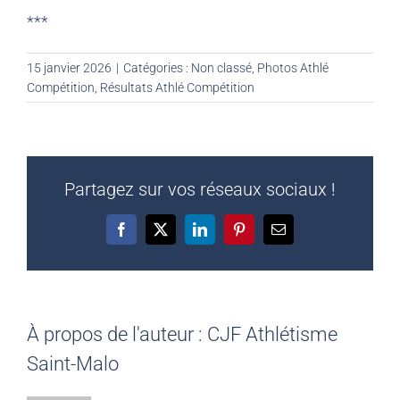
***
15 janvier 2026
|
Catégories :
Non classé
,
Photos Athlé
Compétition
,
Résultats Athlé Compétition
Partagez sur vos réseaux sociaux !
Facebook
X
LinkedIn
Pinterest
Email
À propos de l'auteur :
CJF Athlétisme
Saint-Malo