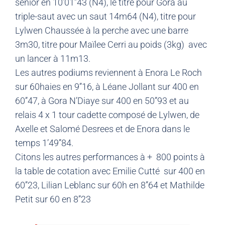
senior en 10’01’’43 (N4), le titre pour Gora au
triple-saut avec un saut 14m64 (N4), titre pour
Lylwen Chaussée à la perche avec une barre
3m30, titre pour Maïlee Cerri au poids (3kg) avec
un lancer à 11m13.
Les autres podiums reviennent à Enora Le Roch
sur 60haies en 9’’16, à Léane Jollant sur 400 en
60’’47, à Gora N’Diaye sur 400 en 50’’93 et au
relais 4 x 1 tour cadette composé de Lylwen, de
Axelle et Salomé Desrees et de Enora dans le
temps 1’49’’84.
Citons les autres performances à + 800 points à
la table de cotation avec Emilie Cutté sur 400 en
60’’23, Lilian Leblanc sur 60h en 8’’64 et Mathilde
Petit sur 60 en 8’’23