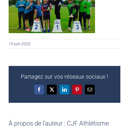
10 juin 2025
Partagez sur vos réseaux sociaux !
Facebook
X
LinkedIn
Pinterest
Email
À propos de l'auteur :
CJF Athlétisme