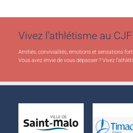
Vivez l'athlétisme au CJF 
Amitiés, convivialités, émotions et sensations fort
Vous avez envie de vous dépasser ? Vivez l'athlét