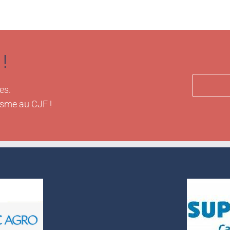
!
es.
isme au CJF !