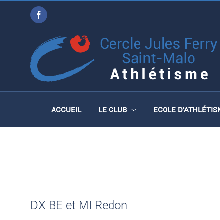
Passer
Facebook
au
DX BE ET MI REDON
contenu
ACCUEIL
LE CLUB
ECOLE D’ATHLÉTIS
DX BE et MI Redon