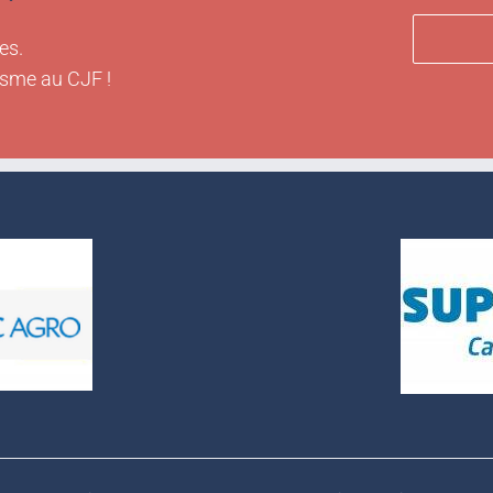
es.
isme au CJF !