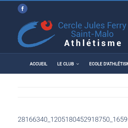
Passer
Facebook
au
28166340_12051804529
contenu
ACCUEIL
LE CLUB
ECOLE D’ATHLÉTIS
28166340_1205180452918750_1659