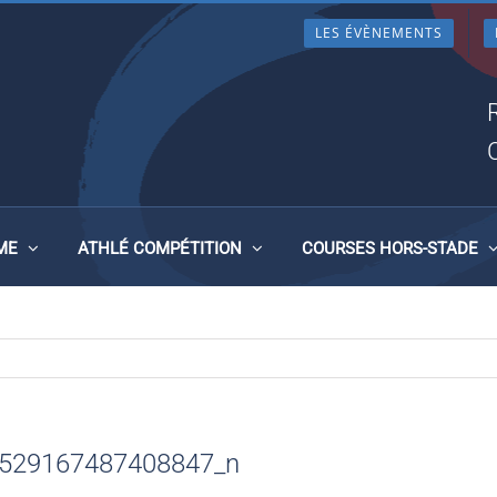
LES ÉVÈNEMENTS
18750_165952916748740884
ME
ATHLÉ COMPÉTITION
COURSES HORS-STADE
529167487408847_n