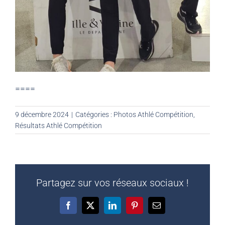
====
9 décembre 2024
|
Catégories :
Photos Athlé Compétition
,
Résultats Athlé Compétition
Partagez sur vos réseaux sociaux !
Facebook
X
LinkedIn
Pinterest
Email