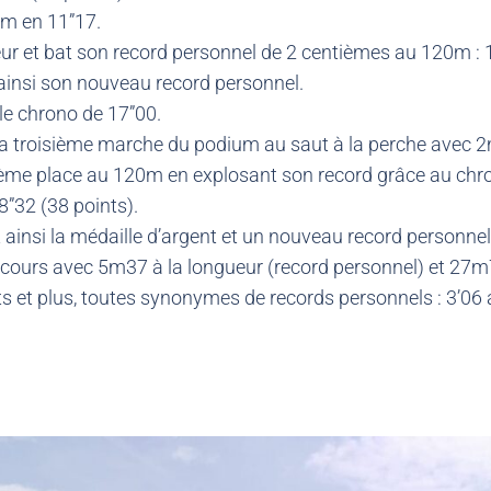
0m en 11”17.
ur et bat son record personnel de 2 centièmes au 120m : 
 ainsi son nouveau record personnel.
le chrono de 17”00.
 troisième marche du podium au saut à la perche avec 2
me place au 120m en explosant son record grâce au chro
8”32 (38 points).
 ainsi la médaille d’argent et un nouveau record personnel
ours avec 5m37 à la longueur (record personnel) et 27m
ts et plus, toutes synonymes de records personnels : 3’0