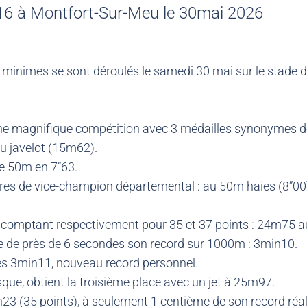
U16 à Montfort-Sur-Meu le 30mai 2026
nimes se sont déroulés le samedi 30 mai sur le stade de
e magnifique compétition avec 3 médailles synonymes de 
u javelot (15m62).
le 50m en 7”63.
titres de vice-champion départemental : au 50m haies (8”00
 comptant respectivement pour 35 et 37 points : 24m75 au 
re de près de 6 secondes son record sur 1000m : 3min10.
es 3min11, nouveau record personnel.
ue, obtient la troisième place avec un jet à 25m97.
 (35 points), à seulement 1 centième de son record réalis