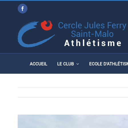
Passer
Facebook
au
CHAMPIONNATS D’ILLE-E
contenu
MONTFORT-SUR-MEU LE
ACCUEIL
LE CLUB
ECOLE D’ATHLÉTIS