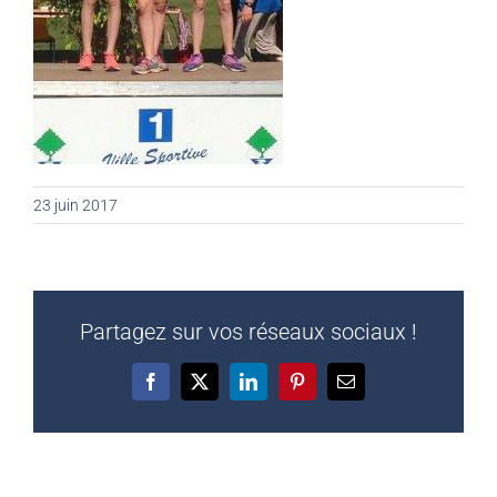
23 juin 2017
Partagez sur vos réseaux sociaux !
Facebook
X
LinkedIn
Pinterest
Email