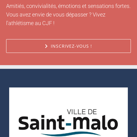
Amitiés, convivialités, émotions et sensations fortes.
Vous avez envie de vous dépasser ? Vivez
l'athlétisme au CJF !
INSCRIVEZ-VOUS !