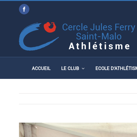
Passer
Facebook
au
COUPE DE FRANCE, VÉNI
contenu
2020
ACCUEIL
LE CLUB
ECOLE D’ATHLÉTIS