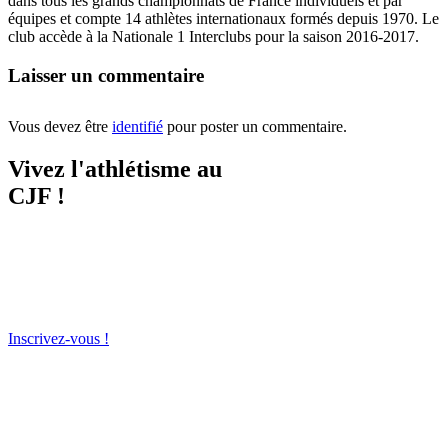
dans tous les grands championnats de France individuels et par
équipes et compte 14 athlètes internationaux formés depuis 1970. Le
club accède à la Nationale 1 Interclubs pour la saison 2016-2017.
Laisser un commentaire
Vous devez être
identifié
pour poster un commentaire.
Vivez l'athlétisme au
CJF !
Amitiés, convivialités, émotions
et sensations fortes.
Vous avez envie de vous dépasser
? Vivez l'athlétisme au CJF !
Inscrivez-vous !