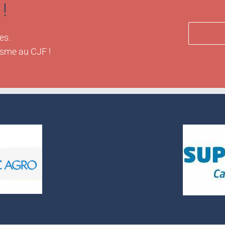
!
es.
isme au CJF !