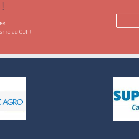
!
es.
isme au CJF !