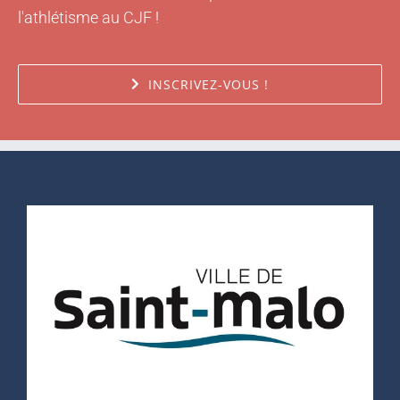
l'athlétisme au CJF !
INSCRIVEZ-VOUS !