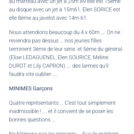
au marteau avec un jet à 25m 89 elle est 15ème
au disque avec un jet à 15m61. Elen SORICE est
elle 8ème au javelot avec 14m 61.
Nous attendions beaucoup du 4 x 60m …. On ne
reviendra pas dessus … nos jeunes filles
terminent 3ème de leur série et 5ème du général.
(Elise LEDAGUENEL, Elen SOURICE, Méline
DUROT et Lily CAPRON) … des larmes qu’il
faudra vite oublier ….
MINIMES Garçons
Quatre représentants … C’est tout simplement
inadmissible ! …. et il convient de se poser les
bonnes questions …
Ne blâmons pas les présents … Eux ils méritent …