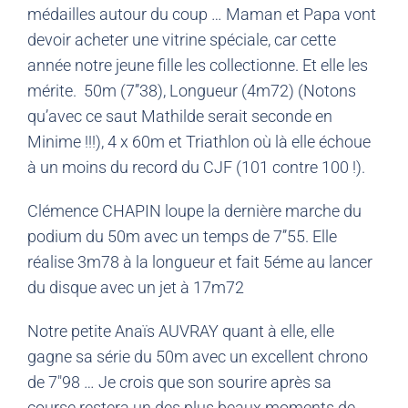
médailles autour du coup … Maman et Papa vont
devoir acheter une vitrine spéciale, car cette
année notre jeune fille les collectionne. Et elle les
mérite. 50m (7’’38), Longueur (4m72) (Notons
qu’avec ce saut Mathilde serait seconde en
Minime !!!), 4 x 60m et Triathlon où là elle échoue
à un moins du record du CJF (101 contre 100 !).
Clémence CHAPIN loupe la dernière marche du
podium du 50m avec un temps de 7’’55. Elle
réalise 3m78 à la longueur et fait 5éme au lancer
du disque avec un jet à 17m72
Notre petite Anaïs AUVRAY quant à elle, elle
gagne sa série du 50m avec un excellent chrono
de 7″98 … Je crois que son sourire après sa
course restera un des plus beaux moments de