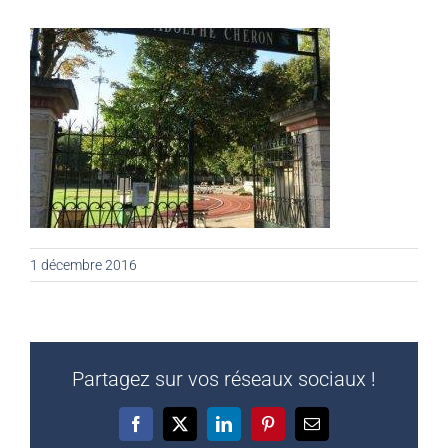
1 décembre 2016
Partagez sur vos réseaux sociaux !
Facebook
X
LinkedIn
Pinterest
Email