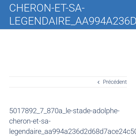
CHERON-ET-SA-
LEGENDAIRE_AA994A236
Précédent
5017892_7_870a_le-stade-adolphe-
cheron-et-sa-
legendaire_aa994a236d2d68d7ace24c5