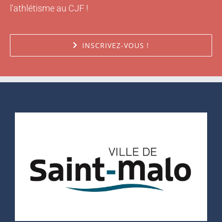
l'athlétisme au CJF !
INSCRIVEZ-VOUS !