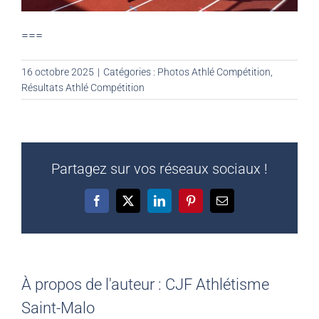
===
16 octobre 2025
|
Catégories :
Photos Athlé Compétition
,
Résultats Athlé Compétition
Partagez sur vos réseaux sociaux !
Facebook
X
LinkedIn
Pinterest
Email
À propos de l'auteur :
CJF Athlétisme
Saint-Malo