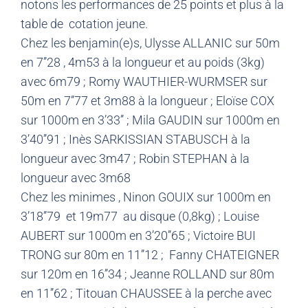
notons les performances de 25 points et plus à la
table de cotation jeune.
Chez les benjamin(e)s, Ulysse ALLANIC sur 50m
en 7’’28 , 4m53 à la longueur et au poids (3kg)
avec 6m79 ; Romy WAUTHIER-WURMSER sur
50m en 7’’77 et 3m88 à la longueur ; Eloïse COX
sur 1000m en 3’33’’ ; Mila GAUDIN sur 1000m en
3’40’’91 ; Inès SARKISSIAN STABUSCH à la
longueur avec 3m47 ; Robin STEPHAN à la
longueur avec 3m68
Chez les minimes , Ninon GOUIX sur 1000m en
3’18’’79 et 19m77 au disque (0,8kg) ; Louise
AUBERT sur 1000m en 3’20’’65 ; Victoire BUI
TRONG sur 80m en 11’’12 ; Fanny CHATEIGNER
sur 120m en 16’’34 ; Jeanne ROLLAND sur 80m
en 11’’62 ; Titouan CHAUSSEE à la perche avec