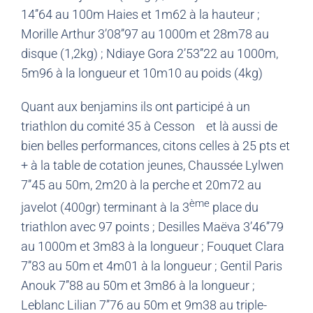
14’’64 au 100m Haies et 1m62 à la hauteur ;
Morille Arthur 3’08’’97 au 1000m et 28m78 au
disque (1,2kg) ; Ndiaye Gora 2’53’’22 au 1000m,
5m96 à la longueur et 10m10 au poids (4kg)
Quant aux benjamins ils ont participé à un
triathlon du comité 35 à Cesson et là aussi de
bien belles performances, citons celles à 25 pts et
+ à la table de cotation jeunes, Chaussée Lylwen
7’’45 au 50m, 2m20 à la perche et 20m72 au
ème
javelot (400gr) terminant à la 3
place du
triathlon avec 97 points ; Desilles Maëva 3’46’’79
au 1000m et 3m83 à la longueur ; Fouquet Clara
7’’83 au 50m et 4m01 à la longueur ; Gentil Paris
Anouk 7’’88 au 50m et 3m86 à la longueur ;
Leblanc Lilian 7’’76 au 50m et 9m38 au triple-