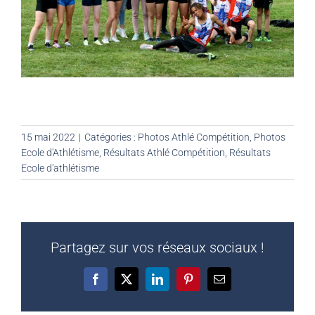
15 mai 2022
|
Catégories :
Photos Athlé Compétition
,
Photos
Ecole d'Athlétisme
,
Résultats Athlé Compétition
,
Résultats
Ecole d'athlétisme
Partagez sur vos réseaux sociaux !
Facebook
X
LinkedIn
Pinterest
Email