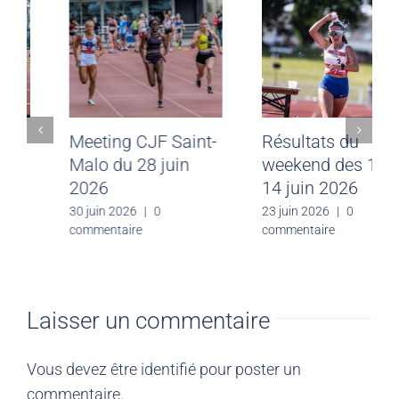
Chloé Le Roch,
Meeting CJF Saint-
vice-championne
Malo du 28 juin
du monde U20
2026
5000m Marche,
30 juin 2026
|
0
commentaire
Eugene (Oregon,
USA) le 9 août
2026
10 août 2026
|
0
commentaire
Laisser un commentaire