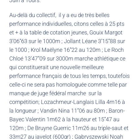
Juin à Tours.
Au-delà du collectif, il y a eu de très belles
performance individuelles, citons celles à 25 pts
et + à la table de cotation jeunes, Gouix Margot
3’06’’63 sur le 1000m ; Jollant Léane 3’15’’88 sur
le 1000 ; Krol Maëlyne 16’’22 au 120m ; Le Roch
Chloé 13’47’’09 sur 3000m marche athlétique ce
qui constituerait une nouvelle meilleure
performance français de tous les temps, toutefois
celle-ci ne sera pas homologuée comme telle par
manque de juge fédéral marche sur la
compétition; Lozachmeur-Langlais Lilla 4m16 à
la longueur ; Vandin Nina 11’’06 au 80m ; Baron-
Bayec Valentin 1m62 à la hauteur et 15’’47 au
120m ; De Bruyne Guerric 11m26 au triple-saut et
33m27 au javelot (600gr) ; Gabryszewski Noah