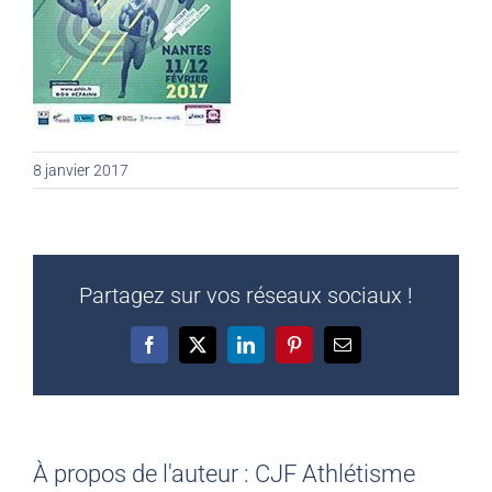
8 janvier 2017
Partagez sur vos réseaux sociaux !
Facebook
X
LinkedIn
Pinterest
Email
À propos de l'auteur :
CJF Athlétisme