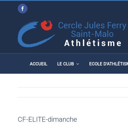
Passer
Facebook
au
CF-ELITE-DIMANCHE
contenu
ACCUEIL
LE CLUB
ECOLE D’ATHLÉTIS
CF-ELITE-dimanche