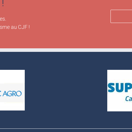
!
es.
isme au CJF !