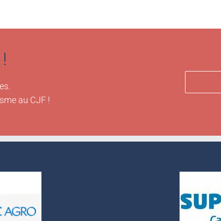
!
es.
isme au CJF !