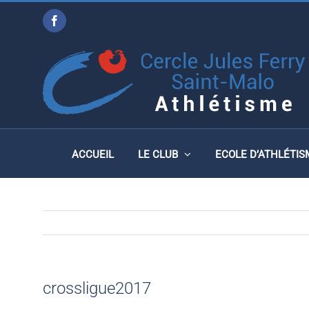
Passer
Facebook
au
CROSSLIGUE2017
contenu
ACCUEIL
LE CLUB
ECOLE D’ATHLÉTIS
crossligue2017