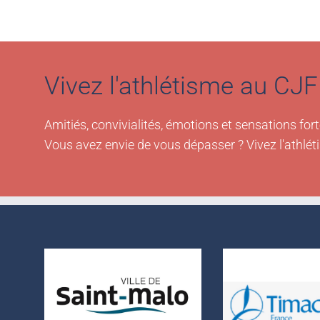
Vivez l'athlétisme au CJF 
Amitiés, convivialités, émotions et sensations fort
Vous avez envie de vous dépasser ? Vivez l'athlét