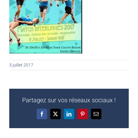
3 juillet 2017
Partagez sur vos réseaux sociaux !
Facebook
X
LinkedIn
Pinterest
Email